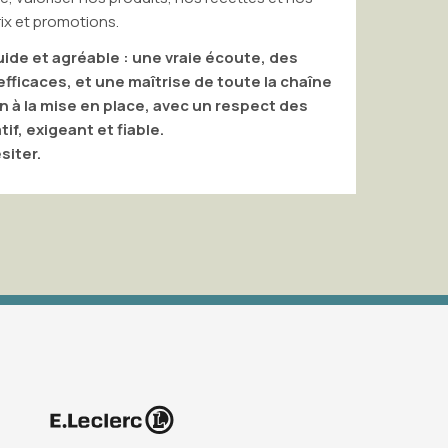
motions.
justesse. Sans 
duo efficace d
agréable : une vraie écoute, des
, et une maîtrise de toute la chaîne
ise en place, avec un respect des
ant et fiable.