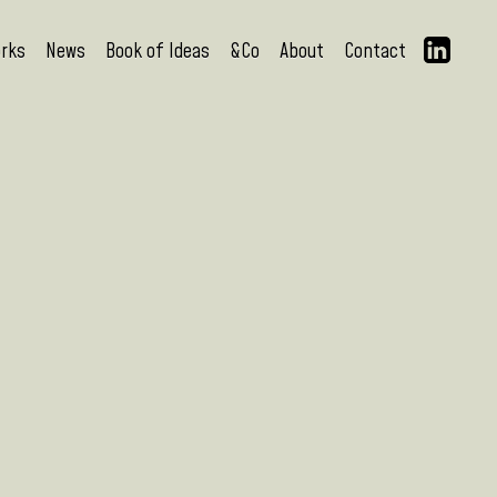
rks
News
Book of Ideas
&Co
About
Contact