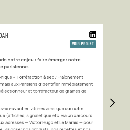
Va
VOIR PROJET
Age
 enjeu : faire émerger notre
J’ai beaucoup a
enne.
Lamarre, 2 gra
Torréfaction à sec / Fraîchement
Après bien des
Parisiens d’identifier immédiatement
travaillé ense
eur et torréfacteur de graines de
Gilles formen
complémentai
d’identité et
nt en vitrines ainsi que sur notre
s, signalétique etc. via un parcours
Ce que j’appréc
es — Victor Hugo et Le Marais — pour
forme, l’analys
ser nos produits, nos recettes et nos
dans des créat