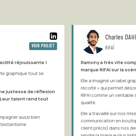
Charles DAHDAH
VOIR PROJET
RIFAÏ
éjouissante !
Ramony a très vite compris notre
marque RIFAI sur la scène parisi
ique tout se
Elle a imaginé un label graphique « 
récolté » qui permet désormais aux 
sse de réflexion
RIFAI comme un véritable sélectionn
ent rend tout
qualité.
Elle a travaillé sur nos mises-en-ava
ussi bien
communication en boutique (affiche
sme
client précis) dans nos deux adress
rendre la marque plus lisible, valori