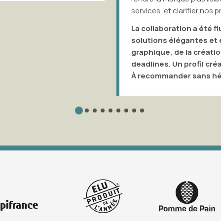
services, et clarifier nos prix et pro
La collaboration a été fluide et 
solutions élégantes et efficaces
graphique, de la création à la m
deadlines. Un profil créatif, exige
À recommander sans hésiter.