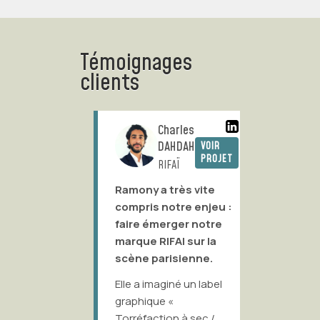
Témoignages
clients
ce
Charles
A
DAHDAH
VOIR
VOIR
PROJET
PROJET
Com
RIFAÏ
c
Ramony a très vite
les est
compris notre enjeu :
J’ai be
faire émerger notre
travaill
!
marque RIFAI sur la
Lim ainsi
scène parisienne.
rief
Lamarre,
ison de la
Elle a imaginé un label
expérim
ue tout
graphique «
Après b
açon
Torréfaction à sec /