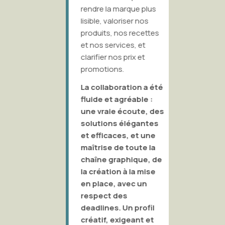
l’allian
rendre la marque plus
la forme
lisible, valoriser nos
amont d
produits, nos recettes
probléma
et nos services, et
exprimée
clarifier nos prix et
dans de
promotions.
sobres 
La collaboration a été
beaucou
fluide et agréable :
et de ju
une vraie écoute, des
oublier 
solutions élégantes
leur cap
et efficaces, et une
c’est u
maîtrise de toute la
de 2 cr
chaîne graphique, de
indépen
la création à la mise
droit au
en place, avec un
respect des
deadlines. Un profil
créatif, exigeant et