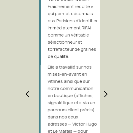
à l’age
e et
Fraîchement récolté »
Partner
qui permet désormais
travaill
aux Parisiens d’identifier
une mul
immédiatement RIFAI
projets 
comme un véritable
e à une
Ramony 
sélectionneur et
éflexion
forment
torréfacteur de graines
t une
un tan
de qualité.
ute
à la fois
lent rend
Elle a travaillé sur nos
complé
mises-en-avant en
efficac
vitrines ainsi que sur
dévelo
Lim,
notre communication
progr
marre
en boutique (affiches,
d’ident
 aussi
signalétique etc. via un
univers
parcours client précis)
dans to
 de la
dans nos deux
Ce que j
adresses — Victor Hugo
e
particul
et Le Marais — pour