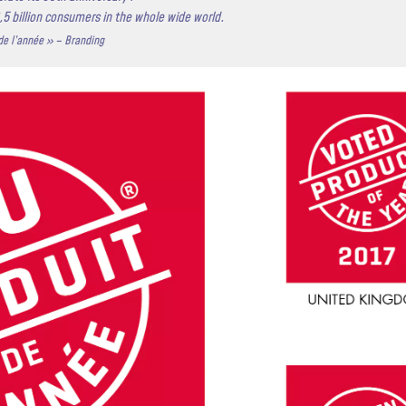
3,5 billion consumers in the whole wide world.
de l’année » – Branding