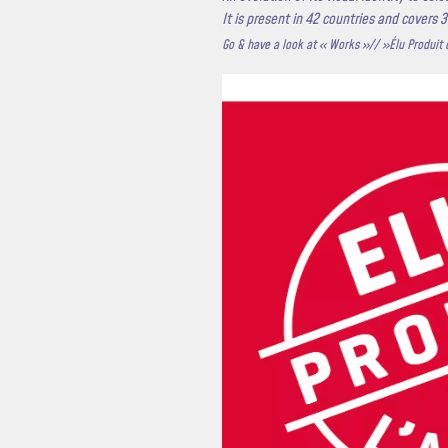
It is present in 42 countries and covers 
Go & have a look at « Works »// »Élu Produit 