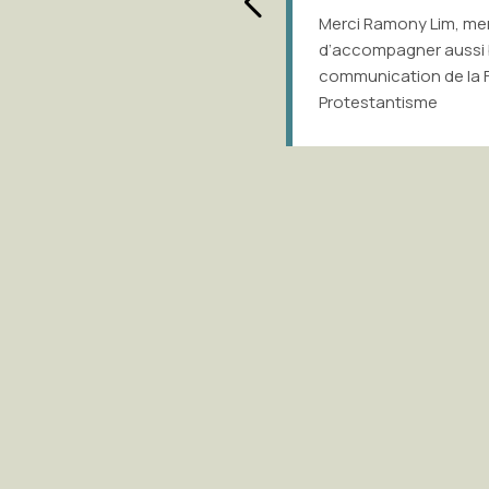
El
Merci Ramony Lim, merci Gilles Lamarre
ai
d’accompagner aussi bien l’équipe
(a
communication de la Fondation du
pr
Protestantisme
Le
va
se
La
v
ef
gr
a
cr
À