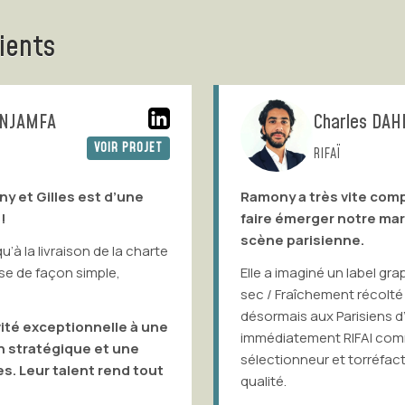
ients
Charles DAHDAH
VOIR PROJET
RIFAÏ
amony a très vite compris notre enjeu :
J’ai 
ire émerger notre marque RIFAI sur la
Lim ai
cène parisienne.
expér
le a imaginé un label graphique « Torréfaction à
Après
c / Fraîchement récolté » qui permet
Partn
sormais aux Parisiens d’identifier
une m
médiatement RIFAI comme un véritable
Gille
lectionneur et torréfacteur de graines de
formi
alité.
effi
d’ide