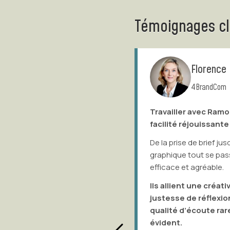
Témoignages cl
Florence NJAMFA
VOIR PROJET
4BrandCom
Travailler avec Ramony et Gilles est d’une
R
facilité réjouissante !
fa
s
De la prise de brief jusqu’à la livraison de la charte
graphique tout se passe de façon simple,
El
efficace et agréable.
se
dé
Ils allient une créativité exceptionnelle à une
im
justesse de réflexion stratégique et une
sé
qualité d’écoute rares. Leur talent rend tout
qu
évident.