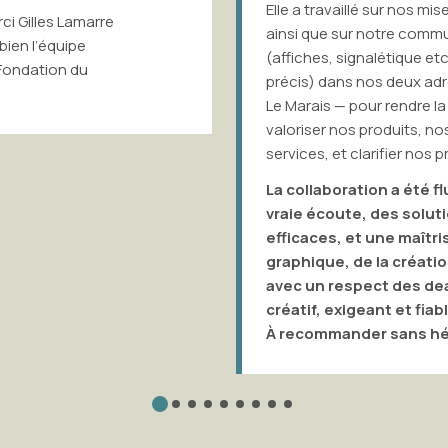
le a travaillé sur nos mises-en-avant en vitrines
tous 
nsi que sur notre communication en boutique
ffiches, signalétique etc. via un parcours client
Ce qu
écis) dans nos deux adresses — Victor Hugo et
l’alli
 Marais — pour rendre la marque plus lisible,
amont
loriser nos produits, nos recettes et nos
suite
rvices, et clarifier nos prix et promotions.
beauc
oublie
 collaboration a été fluide et agréable : une
c’est
raie écoute, des solutions élégantes et
indép
ficaces, et une maîtrise de toute la chaîne
aphique, de la création à la mise en place,
vec un respect des deadlines. Un profil
éatif, exigeant et fiable.
 recommander sans hésiter.