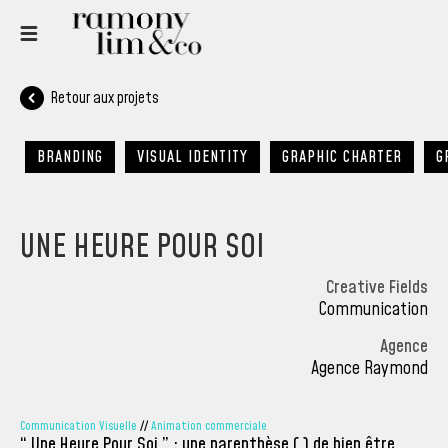
Retour aux projets
BRANDING
VISUAL IDENTITY
GRAPHIC CHARTER
G
UNE HEURE POUR SOI
Creative Fields
Communication
Agence
Agence Raymond
Communication Visuelle
//
Animation commerciale
“ Une Heure Pour Soi ” : une parenthèse ( ) de bien être