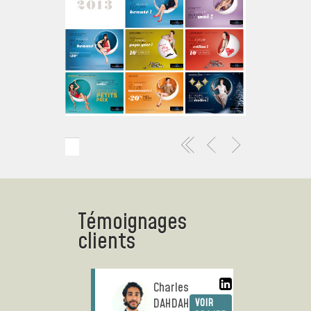
Témoignages
clients
ce
Charles
A
DAHDAH
VOIR
VOIR