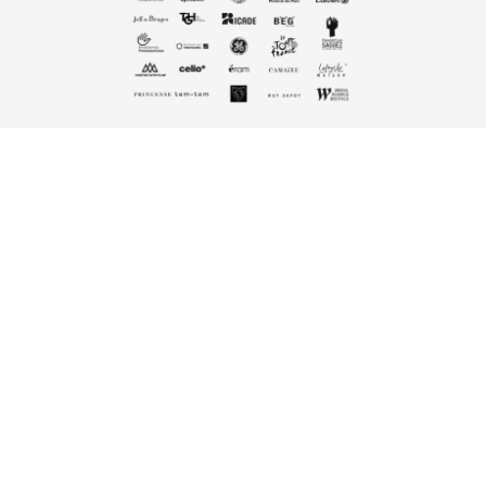
Ramony Lim
Creative Director Freelance
Paris
Stay in touch!
hello@ramonylim.com
+33 6 76 85 50 04