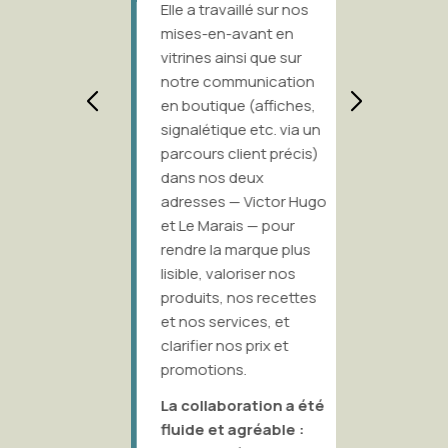
lent rend
Elle a travaillé sur nos
complé
mises-en-avant en
efficac
vitrines ainsi que sur
dévelo
Lim,
notre communication
progr
marre
en boutique (affiches,
d’ident
 aussi
signalétique etc. via un
univers
parcours client précis)
dans to
 de la
dans nos deux
Ce que j
adresses — Victor Hugo
e
particul
et Le Marais — pour
l’allian
rendre la marque plus
la forme
lisible, valoriser nos
amont d
produits, nos recettes
probléma
et nos services, et
exprimée
clarifier nos prix et
dans de
promotions.
sobres 
La collaboration a été
beaucou
fluide et agréable :
et de ju