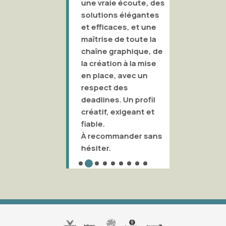
une vraie écoute, des
oublier 
solutions élégantes
leur cap
et efficaces, et une
c’est u
maîtrise de toute la
de 2 cr
chaîne graphique, de
indépen
la création à la mise
droit au
en place, avec un
respect des
deadlines. Un profil
créatif, exigeant et
fiable.
À recommander sans
hésiter.