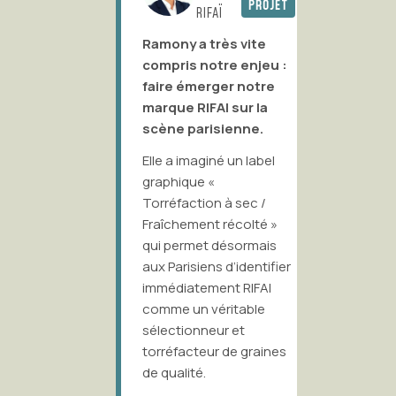
PROJET
PROJET
Com
RIFAÏ
c
Ramony a très vite
les est
compris notre enjeu :
J’ai be
faire émerger notre
travaill
!
marque RIFAI sur la
Lim ainsi
scène parisienne.
rief
Lamarre,
ison de la
Elle a imaginé un label
expérim
ue tout
graphique «
Après b
açon
Torréfaction à sec /
à l’age
e et
Fraîchement récolté »
Partner
qui permet désormais
travaill
aux Parisiens d’identifier
une mul
immédiatement RIFAI
projets 
comme un véritable
e à une
Ramony 
sélectionneur et
éflexion
forment
torréfacteur de graines
t une
un tan
de qualité.
ute
à la fois