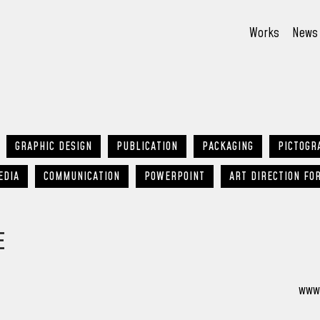
Works
News
GRAPHIC DESIGN
PUBLICATION
PACKAGING
PICTOGR
EDIA
COMMUNICATION
POWERPOINT
ART DIRECTION FO
E
www