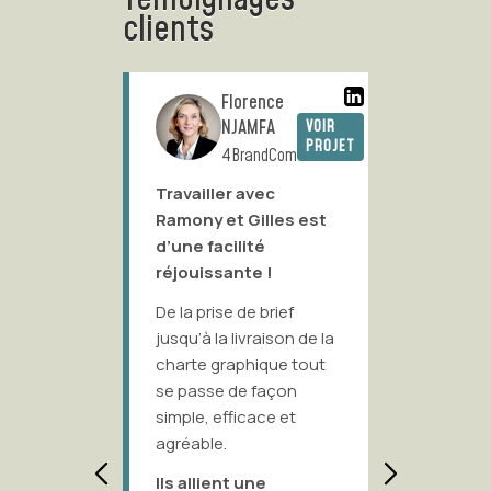
clients
Florence
NJAMFA
VOIR
PROJET
4BrandCom
Travailler avec
Ramony 
Ramony et Gilles est
compris
d’une facilité
faire é
réjouissante !
marque 
scène p
De la prise de brief
jusqu’à la livraison de la
Elle a i
charte graphique tout
graphiq
se passe de façon
Torréfac
simple, efficace et
Fraîche
agréable.
qui per
aux Pari
Ils allient une