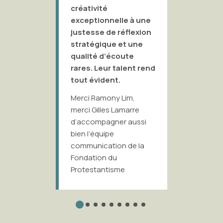
immédia
créativité
comme u
exceptionnelle à une
sélectio
justesse de réflexion
torréfac
stratégique et une
de quali
qualité d’écoute
rares. Leur talent rend
Elle a tr
tout évident.
mises-e
vitrines 
Merci Ramony Lim,
notre c
merci Gilles Lamarre
en bouti
d’accompagner aussi
signalét
bien l’équipe
parcours
communication de la
dans no
Fondation du
adresse
Protestantisme
et Le Ma
rendre l
lisible, 
produits