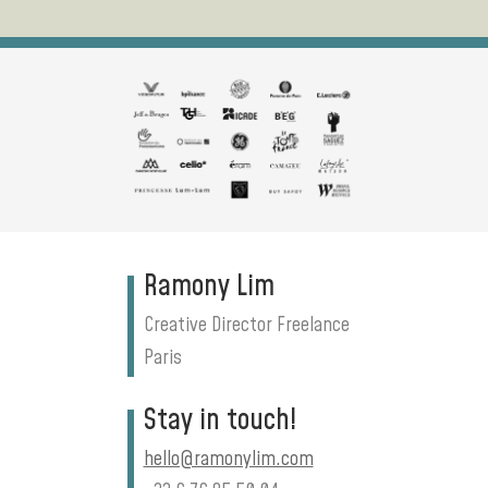
et nos s
clarifier
promoti
La coll
fluide e
une vra
solutio
et effi
maîtris
chaîne 
la créat
Ramony Lim
en plac
Creative Director Freelance
respec
deadlin
Paris
créatif
fiable.
Stay in touch!
À reco
hello@ramonylim.com
hésiter