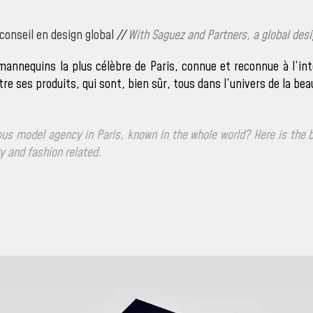
conseil en design global
//
With Saguez and Partners, a global des
mannequins la plus célèbre de Paris, connue et reconnue à l’int
itre ses produits, qui sont, bien sûr, tous dans l’univers de la be
 model agency in Paris, known in the whole world? Here is the br
y and fashion related.