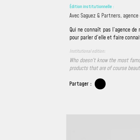
Édition institutionnelle :
Avec Saguez & Partners, agence 
Qui ne connaît pas l’agence de 
pour parler d’elle et faire conna
Institutional edition:
Who doesn’t know the most famous
products that are of course beaut
Partager :