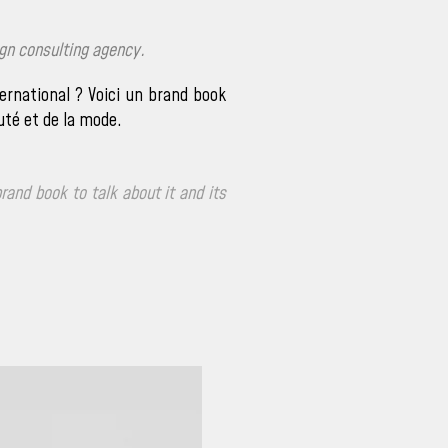
ign consulting agency.
ernational ? Voici un brand book
auté et de la mode.
and book to talk about it and its