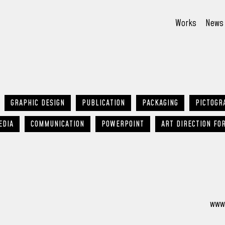
Works
News
GRAPHIC DESIGN
PUBLICATION
PACKAGING
PICTOGR
EDIA
COMMUNICATION
POWERPOINT
ART DIRECTION FO
www